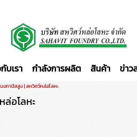
วกับเรา
กำลังการผลิต
สินค้า
ข่าว
มงกานีสสูง | สหวิศว์หล่อโลหะ
์หล่อโลหะ