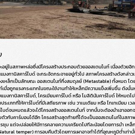
ง)
ะอยู่ในสภาพหล่อซึ่งมีโครงสร้างประกอบด้วยออสเตนไนท์ เนื่องด้วยอิท
งกานิสคาร์ไบด์ จะกระจัดกระจายอยู่ทั่วไป สภาพโครงสร้างดังกล่าวเ
งเหล็กเป็นลักษณะ ออสเตนไนท์กึ่งสมดุลย์ (Metastable) ทั้งหมด โดย
นไซท์เมื่อถูกแรงกระแทกในขณะใช้งานทำให้เหล็กมีความแข็งเพิ่มขึ้น ดัง
ยแมงกานิสคาร์ไบด์, โครเมียมคาร์ไบด์ หรือ โมลิดินัมคาร์ไบด์ ให้หมดไ
ะเภทที่ให้คาร์ไบด์ที่มีเสถียรภาพ เช่น วาเนเดียม หรือ ไทเทเนียม เวลา
คาร์ไบด์จนหมดแล้วจะได้โครงสร้างออสเตนไนท์ จากนั้นจะต้องนำเอาออก
วมตัวกับคาร์บอนได้อีก โครงสร้างสุดท้ายที่ได้จะเป็นออสเตนไนท์ในสภาพ
ชุบ แต่จะปล่อยให้มีการคลายความเครียดไปทีละน้อยโดยการนำ เหล็กแม
ural temper) การอบคืนตัวโดยการเผาอาจทำได้ที่อุณหภูมิต่ำเท่านั้น 