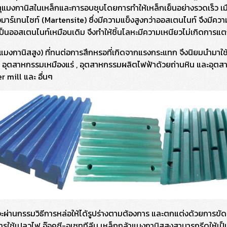
ุแมงกานิสในเหล็กและการอบชุบโดยการทำให้เหล็กเย็นอย่างรวดเร็ว เ
มาร์เทนไซท์ (Martensite) ซึ่งมีความแข็งสูงกว่าออสเตนไนท์ จึงมีควา
เป็นออสเตนไนท์เหมือนเดิม จึงทำให้ชิ้นโลหะมีความเหนียวไม่เกิดการแ
แมงกานิสสูง) ที่ทนต่อการสึกหรอที่เกิดจากแรงกระแทก จึงนิยมนำมาใช้
 อุตสาหกรรมเหมืองแร่ , อุตสาหกรรมผลิตไฟฟ้าด้วยถ่านหิน และอุตสาหก
 mill และ อื่นๆ
ะผ่านกรรมวิธีการหล่อให้ได้รูปร่างตามต้องการ และตกแต่งด้วยการขัดห
ช้เปลวไฟ อ๊อคซี-อเซททีลีน เหล็กกล้าแมงกานิสสูงสามารถรีดให้เป็นแท