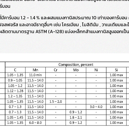
าร์บอน
กที่มีคาร์บอน 1.2 - 1.4 % และผสมแมงกานิสประมาณ 10 เท่าของคาร์บ
ะฟอสฟอรัส และอาจมีธาตุอื่นๆ เช่น โครเมียม , โมลิดินัม , วาเนเดียม
ล่งที่ผลิตตามมาตรฐาน ASTM (A-128) แบ่งเหล็กกล้าแมงกานิสสูงออกเป็