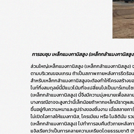
การอบชุบ เหล็กแมงกานิสสูง (เหล็กกล้าแมงกานิสสู
ส่วนใหญ่เหล็กแมงกานิสสูง (เหล็กกล้าแมงกานิสสูง) จ
ตามบริเวณขอบเกรน ถ้าเป็นสภาพภายหลังการรีดร้อนแม
สำหรับเหล็กกล้าแมงกานิสสูงจะต้องทำให้โครงสร้างขอ
ไนท์กึ่งสมดุลย์นี้มีแนวโน้มที่จะเปลี่ยนไปเป็นมาร์เท
(เหล็กกล้าแมงกานิสสูง) นี้จึงมีความมุ่งหมายเพื้อสลา
บางกรณีอาจจะสูงกว่านี้เล็กน้อยถ้าหากเหล็กมีธาตุผสมปร
ขึ้นอยู่กับความหนาและรูปร่างของชิ้นงาน เมื่อสลาย
ไม่เปิดโอกาสให้แมงกานิส, โครเมียม หรือ โมลิดินัม ร
(เหล็กกล้าแมงกานิสสูง) ไปทำการอบคืนตัวภายหลังการ
แจ้งเรียกว่าเป็นการคลายความเครียดโดยธรรมชาติ (Nat